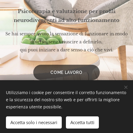
Psicoterapia e valutazione per profili
neurodivergenti ad alto funzionamento
Se hai sempre avuto la sensazione di funzionare in modo
diverso, senza riuscire a definirlo,
qui puoi iniziare a dare senso a ciò che vivi.
COME LAVORO
Utilizziamo i cookie per consentire il corretto funzionamento
e la sicurezza del nostro sito web e per offrirti la migliore
Dott.ssa Sonia Mancini Psicologa Psicoterapeuta iscritta
esperienza utente possibile.
all'Ordine
degli Psicologi della Toscana n. 10171 e P.I.
01716460470
Accetta solo i necessari
Accetta tutti
Creato con
Webnode
Cookies