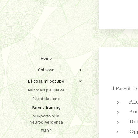
Home
Chi sono
Di cosa mi occupo
Il Parent T
Psicoterapia Breve
Plusdotazione
AD
Parent Training
Au
Supporto alla
Dif
Neurodivergenza
Opp
EMDR