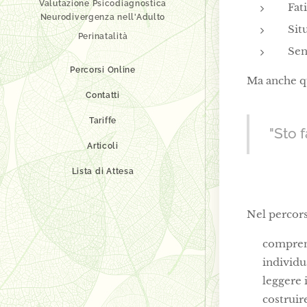
Valutazione Psicodiagnostica
Fat
Neurodivergenza nell'Adulto
Sit
Perinatalità
Sen
Percorsi Online
Ma anche qu
Contatti
Tariffe
"Sto 
Articoli
Lista di Attesa
Nel percors
✔ comprend
✔ individua
✔ leggere i
✔ costruire