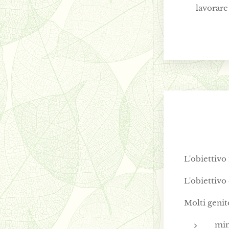
✔ lavorare 
L'obiettivo 
L'obiettivo
Molti genit
min