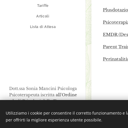
Tariffe
Plusdotazi
Articoli
Psicoterapi
Lista di Attesa
EMDR (Desen
Parent Trai
Perinatalit
Dott.ssa Sonia Mancini Psicologa
Psicoterapeuta iscritta
all'Ordine
degli Psicologi della Toscana n.
10171 e P.I. 01716460470
Utilizziamo i cookie per consentire il corretto funzionamento e l
Creato con
Webnode
per offrirti la migliore esperienza utente possibile.
Cookies