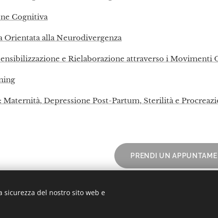
one Cognitiva
a Orientata alla Neurodivergenza
sibilizzazione e Rielaborazione attraverso i Movimenti O
ning
à: Maternità, Depressione Post-Partum, Sterilità e Procreazi
PRENDI UN APPUNTAM
a sicurezza del nostro sito web e