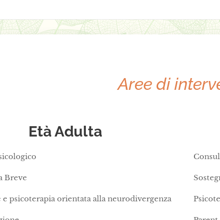
Aree di inter
Età Adulta
sicologico
Consul
a Breve
Sosteg
 e psicoterapia orientata alla neurodivergenza
Psicot
zione
Parent