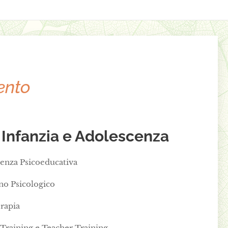
vento
Infanzia e Adolescenza
enza Psicoeducativa
no Psicologico
erapia
 Training e Teacher Training